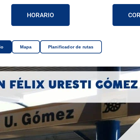
HORARIO
COR
io
Mapa
Planificador de rutas