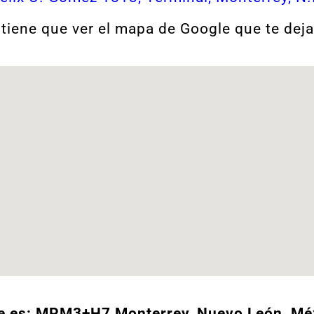
 tiene que ver el mapa de Google que te dej
e es: MPM3+H7 Monterrey, Nuevo León, Mé