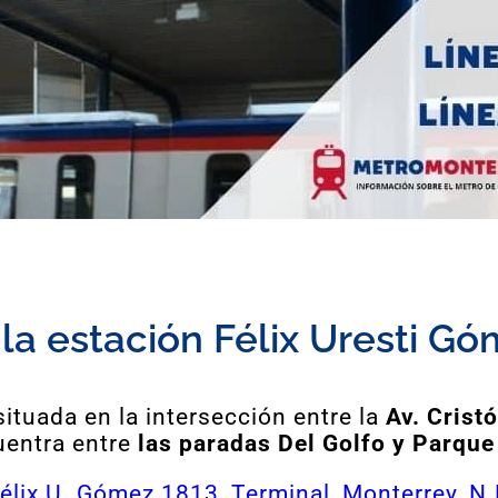
la estación Félix Uresti G
ituada en la intersección entre la
Av. Cristó
uentra entre
las paradas Del Golfo y Parqu
élix U. Gómez 1813, Terminal, Monterrey, N.