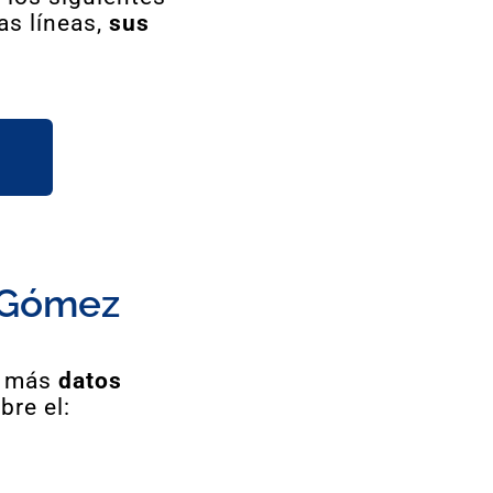
as líneas,
sus
i Gómez
r más
datos
bre el: