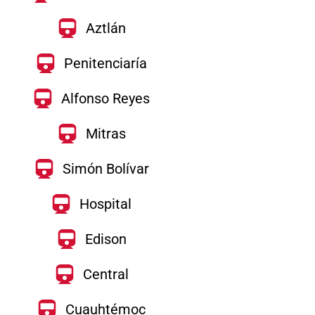
Aztlán
Penitenciaría
Alfonso Reyes
Mitras
Simón Bolívar
Hospital
Edison
Central
Cuauhtémoc