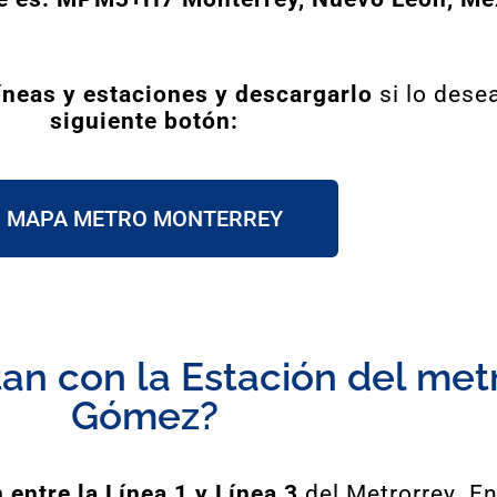
íneas y estaciones y descargarlo
si lo dese
siguiente botón:
MAPA METRO MONTERREY
n con la Estación del metr
Gómez?
 entre la Línea 1 y Línea 3
del Metrorrey. En