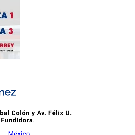
ómez
bal Colón y Av. Félix U.
e Fundidora
.
L., México