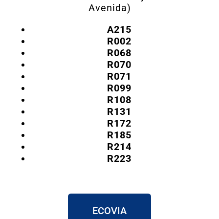
Avenida)
A215
R002
R068
R070
R071
R099
R108
R131
R172
R185
R214
R223
ECOVIA