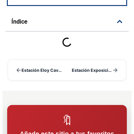
Índice
←
→
Estación Eloy Cavazos
Estación Exposición
🔖
Añade este sitio a tus favoritos